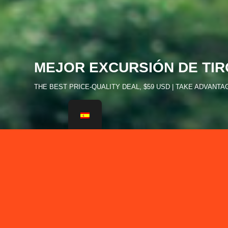
MEJOR EXCURSIÓN DE TI
THE BEST PRICE-QUALITY DEAL, $59 USD | TAKE ADVANTA
Canopy Zipline Puerto Val
Zip Line y Canopy Tours en Pue
Mexico
Canopy Puerto Vallarta
está orgulloso en ofrecer
THE
QUALITY DEAL
para
Canopy y Zip Line Tours en P