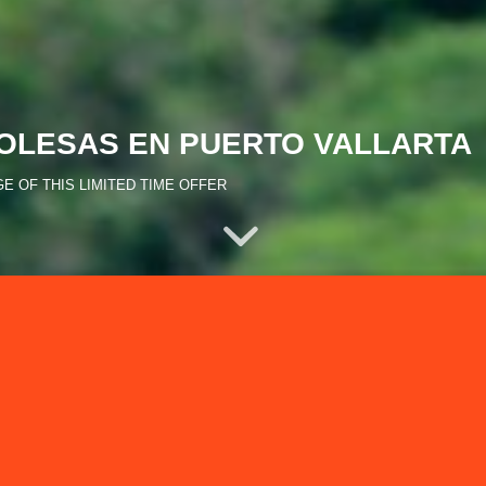
ROLESAS EN PUERTO VALLARTA
GE OF THIS LIMITED TIME OFFER
larta
rto Vallarta,
 BEST PRICE-
V
, después de muchos